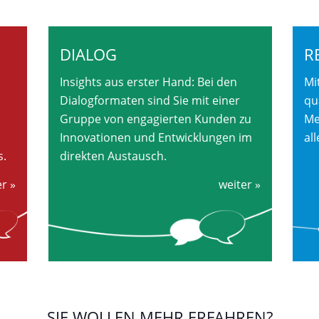
DIALOG
R
Insights aus erster Hand: Bei den
Mi
Dialogformaten sind Sie mit einer
qu
Gruppe von engagierten Kunden zu
Me
Innovationen und Entwicklungen im
al
s.
direkten Austausch.
r »
weiter »
SIE WOLLEN MEHR ERFAHREN?