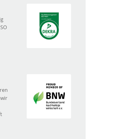
ig
 ISO
ren
wir
t