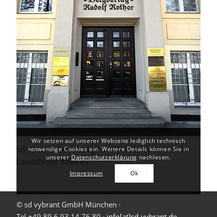
Wir setzen auf unserer Webseite lediglich technisch
sd vybrant bezieht eigene Räumlichkeiten in der
notwendige Cookies ein. Weitere Details können Sie in
unserer
Datenschutzerklärung
nachlesen.
Landshuter Allee 49.
Impressum
Ok
© sd vybrant GmbH München ·
Tel +49 89 6 93 14 76 80
·
info[at]sd-vybrant.de